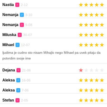
★
★
★
★
★
Nastia
2-12
♀
★
★
★
★
★
Nemanja
3-10
♂
★
★
★
★
★
Nemanja
9-08
♀
★
★
★
★
★
Miluska
30-07
♀
★
★
★
★
★
Mihael
12-07
♂
ljudima je cudno sto nisam Mihajlo nego Mihael pa uvek pitaju da
potvrdim svoje ime
★
★
★
★
★
Dejana
21-06
♀
★
★
★
★
★
Aleksa
16-06
♂
★
★
★
★
★
Aleksa
7-06
♂
★
★
★
★
★
Stefan
2-05
♀