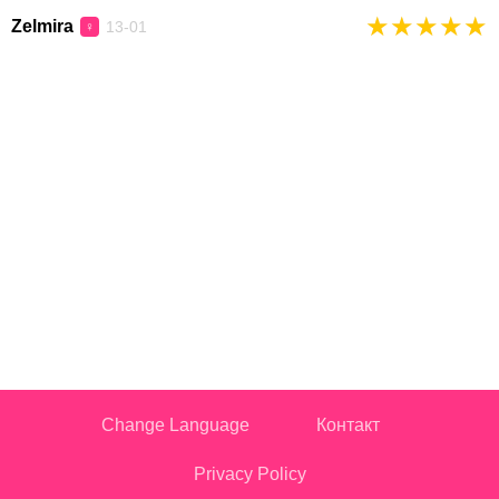
★
★
★
★
★
Zelmira
13-01
♀
Change Language
Контакт
Privacy Policy