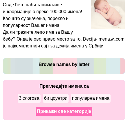
Овде ћете наћи занимљиве
информације о преко 100.000 имена!
Као што су значења, порекло и
популарност Вашег имена.
Да ли тражите лепо име за Вашу
бебу? Онда је ово право место за то. Decija-imena.ʍ.com
је најкомплетнији сајт за дечија имена у Србији!
Browse names by letter
Прегледајте имена са
3 слогова
би цоунтри
популарна имена
Прикажи све категорије