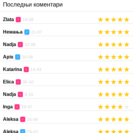
Последњи коментари
★
★
★
★
★
Zlata
19-08
♀
★
★
★
★
★
Немања
21-07
♂
★
★
★
★
★
Nadja
12-06
♀
★
★
★
★
★
Apis
20-04
♂
★
★
★
★
★
Katarina
14-03
♀
★
★
★
★
★
Elica
30-10
♀
★
★
★
★
★
Nadja
4-10
♀
★
★
★
★
★
Inga
29-07
♀
★
★
★
★
★
Aleksa
16-04
♀
★
★
★
★
★
Aleksa
29-03
♂