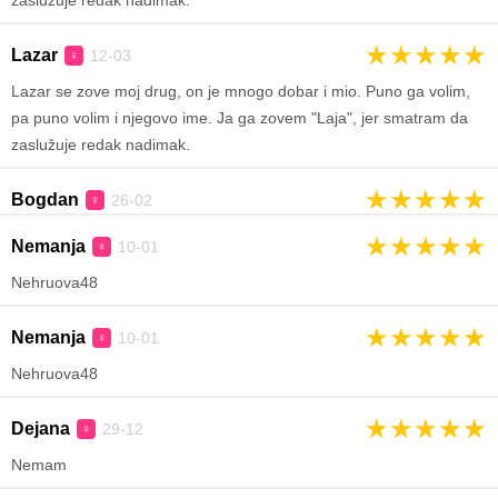
zaslužuje redak nadimak.
★
★
★
★
★
Lazar
12-03
♀
Lazar se zove moj drug, on je mnogo dobar i mio. Puno ga volim,
pa puno volim i njegovo ime. Ja ga zovem "Laja", jer smatram da
zaslužuje redak nadimak.
★
★
★
★
★
Bogdan
26-02
♀
★
★
★
★
★
Nemanja
10-01
♀
Nehruova48
★
★
★
★
★
Nemanja
10-01
♀
Nehruova48
★
★
★
★
★
Dejana
29-12
♀
Nemam