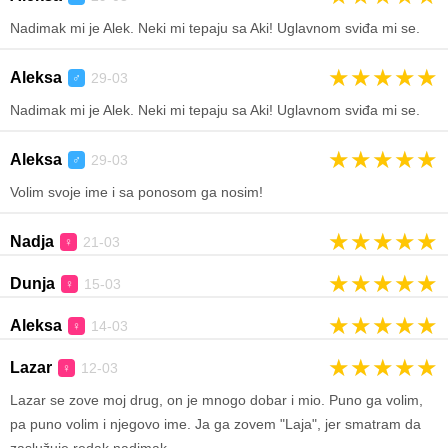
Nadimak mi je Alek. Neki mi tepaju sa Aki! Uglavnom sviđa mi se.
★
★
★
★
★
Aleksa
29-03
♂
Nadimak mi je Alek. Neki mi tepaju sa Aki! Uglavnom sviđa mi se.
★
★
★
★
★
Aleksa
29-03
♂
Volim svoje ime i sa ponosom ga nosim!
★
★
★
★
★
Nadja
21-03
♀
★
★
★
★
★
Dunja
15-03
♀
★
★
★
★
★
Aleksa
14-03
♀
★
★
★
★
★
Lazar
12-03
♀
Lazar se zove moj drug, on je mnogo dobar i mio. Puno ga volim,
pa puno volim i njegovo ime. Ja ga zovem "Laja", jer smatram da