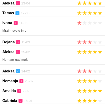
★
★
★
★
★
Aleksa
23-04
♀
★
★
★
★
★
Tamas
17-03
♂
★
★
★
★
★
Ivona
11-03
♀
Mrzim svoje ime
★
★
★
★
★
Dejana
11-03
♀
★
★
★
★
★
Aleksa
25-02
♀
Nemam nadimak
★
★
★
★
★
Aleksa
24-02
♂
★
★
★
★
★
Nemanja
23-02
♀
★
★
★
★
★
Amalda
2-02
♀
★
★
★
★
★
Gabriela
18-01
♀