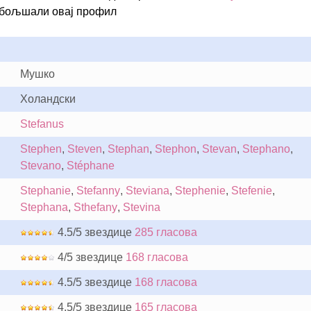
обољшали овај профил
Мушко
Холандски
Stefanus
Stephen
,
Steven
,
Stephan
,
Stephon
,
Stevan
,
Stephano
,
Stevano
,
Stéphane
Stephanie
,
Stefanny
,
Steviana
,
Stephenie
,
Stefenie
,
Stephana
,
Sthefany
,
Stevina
4.5/5 звездице
285 гласова
4/5 звездице
168 гласова
4.5/5 звездице
168 гласова
4.5/5 звездице
165 гласова