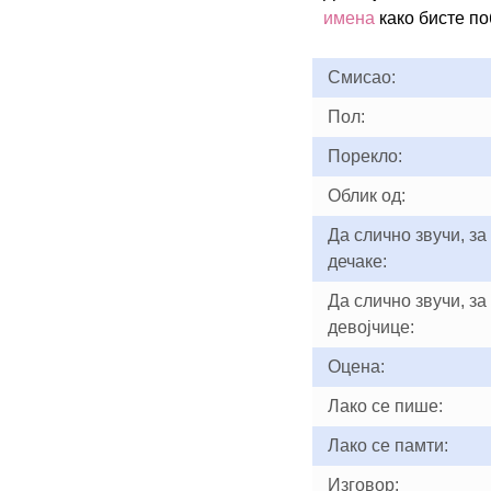
имена
како бисте п
Смисао:
Пол:
Порекло:
Облик од:
Да слично звучи, за
дечаке:
Да слично звучи, за
девојчице:
Оцена:
Лако се пише:
Лако се памти:
Изговор: