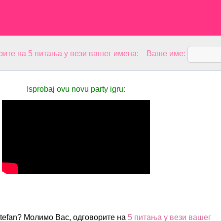
рите на 5 питања у вези вашег имена: Ваше име:
Isprobaj ovu novu party igru:
tefan? Молимо Вас, одговорите на
5 питања у вези вашег