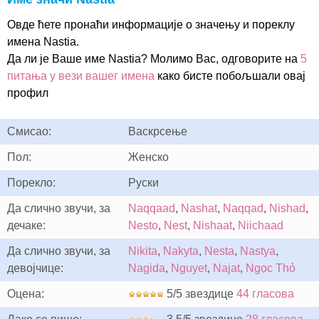
Овде ћете пронаћи информације о значењу и пореклу
имена Nastia.
Да ли је Ваше име Nastia? Молимо Вас, одговорите на
5
питања у вези вашег имена
како бисте побољшали овај
профил
Смисао:
Васкрсење
Пол:
Женско
Порекло:
Руски
Да слично звучи, за
Naqqaad
,
Nashat
,
Naqqad
,
Nishad
,
дечаке:
Nesto
,
Nest
,
Nishaat
,
Niichaad
Да слично звучи, за
Nikita
,
Nakyta
,
Nesta
,
Nastya
,
девојчице:
Nagida
,
Nguyet
,
Najat
,
Ngọc Thỏ
Оцена:
5/5 звездице
44 гласова