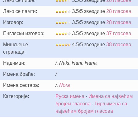
Лако се пише:
3.5/5 звездице
28 гласова
Лако се памти:
3.5/5 звездице
28 гласова
Изговор:
3.5/5 звездице
28 гласова
Енглески изговор:
3.5/5 звездице
37 гласова
Мишљење
4.5/5 звездице
38 гласова
странаца:
Надимци:
/, Naki, Nani, Nana
Имена браће:
/
Имена сестара:
/,
Nora
Категорије:
Руска имена
-
Имена са највећим
бројем гласова
-
Гирл имена са
највећим бројем гласова